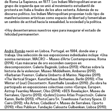
de Roma La Sapienza, en 1977. Los Indiani Metropolitani eran un
grupo de izquierda que se unió al movimiento estudiantil de
protesta en Italia a finales de los años setenta. Además de su
discurso político, los Indiani Metropolitani proponían todo tipo de
manifestaciones artísticas como espacio de libertad y fomentaban
un cambio de actitud hacia la sexualidad, la sociedad y la política.
«Hoy desenterramos nuestros ejes para inaugurar el estado de
felicidad permanente».
André Romão
nació en Lisboa, Portugal, en 1984, donde vive y
trabaja. Una selección de sus exposiciones individuales incluye: «Una
sonrisa nerviosa», MACRO – Museo d’Arte Contemporanea, Roma
(2014); «Las máscaras de oro esconden cuerpos en
descomposición», Galería Baginski, Lisboa (2013); «Notas sobre la
historia de la violencia», Museo Middelheim, Amberes (2012);
«Barbarian Poems», Galleria Umberto di Marino, Nápoles (2011);
«The Vertical Stage», Kunstlerhaus Bethanien, Berlín (2010); «The
Winter of (our) Discontent», Kunsthalle Lissabon (2010). ¡Su obra ha
participado en exposiciones colectivas como «Europe, Europe»,
Astrup Fearnley Museet, Olso (2014); «BES Revelação», Museu de
Serralves, Oporto (2013); «[szkmr] (como Atlas Projectos)», Galerie
Kamm, Berlín (2013); «PhotoCairo 5», Townhouse Factory Space, El
Cairo (2012); «Às Artes, Cidadãos! «, Museu de Serralves, Oporto
(2010); «Res Publica», Fundação Calouste Gulbenkian, Lisboa (2010);
«Democracy among Tyrants», Galeria Pedro Cera, Lisboa (2009); «A